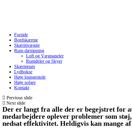
Skip
to
content
Menu
Forside
Bordskærme
Skærmvægge
Rum dæmpning
Loft og Vægpaneler
Rumdeler og Skyer
Skærmrum
Lydbokse
Høje loungestole
Høje sofaer
Kontakt
Previous slide
Next slide
Der er langt fra alle der er begejstret for
medarbejdere oplever problemer som støj, f
nedsat effektivitet. Heldigvis kan mange af