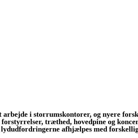
 at arbejde i storrumskontorer, og nyere fors
orstyrrelser, træthed, hovedpine og koncent
 lydudfordringerne afhjælpes med forskellige